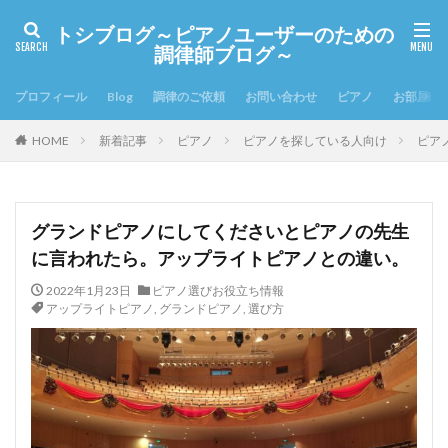
トシブログ～ピアノユーザーのための
調律師ブログ～
プロフィール
Blog
調律のご依頼
お問い合わせ
ピアノ
お部屋の
HOME
新着記事
ピアノ
ピアノを探している人向け
ピア
グランドピアノにしてくださいとピアノの先生
に言われたら。アップライトピアノとの違い。
2022年1月23日
ピアノ選びお役立ち情報
アップライトピアノ
,
グランドピアノ
,
選び方