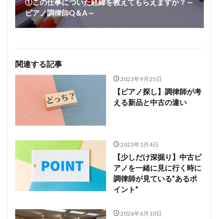
①この仕事についた経緯を教えてもらえますか？～
ピアノ調律師Q＆A～
関連する記事
2023年9月25日
【ピアノ探し】調律師が考
える新品と中古の違い
2023年1月4日
【少しだけ深掘り】中古ピ
アノを一緒に見に行く時に
調律師が見ている”あるポ
イント”
2026年6月10日