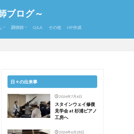
師ブログ～
ん
調律師
Q&A
その他
HP作成
さんのさらに詳しい経歴
入りCD
本ピアノeコンクール体験記
調律師になるには
調律関係書籍
日々の出来事
2026年7月6日
スタインウェイ修復
見学会 at 杉浦ピアノ
工房へ
2026年6月28日