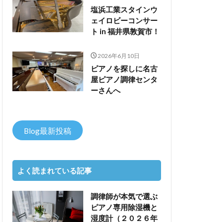
塩浜工業スタインウ
ェイロビーコンサー
ト in 福井県敦賀市！
2026年6月10日
ピアノを探しに名古
屋ピアノ調律センタ
ーさんへ
Blog最新投稿
よく読まれている記事
調律師が本気で選ぶ
ピアノ専用除湿機と
湿度計（２０２６年