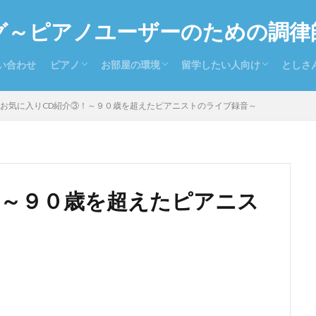
グ～ピアノユーザーのための調律
い合わせ
ピアノ
お部屋の環境
留学したい人向け
としさ
ピアノを持っている人向け
ピアノを探している人向け
置き場所
防音
温度と湿度
留学お役立ち情報
留学ドイツ語
とし
お気に
全日
お気に入りCD紹介③！～９０歳を超えたピアニストのライブ録音～
！～９０歳を超えたピアニス