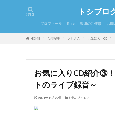
トシブロ
プロフィール
Blog
調律のご依頼
お問
HOME
新着記事
としさん
お気に入りCD
お気に入りCD紹介③
トのライブ録音～
2021年11月29日
お気に入りCD