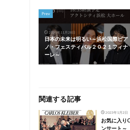
Prev
2021年11月28日
日本の未来は明るい～浜松国際ピア
ノ・フェスティバル２０２１フィナ
ーレ～
関連する記事
2023年1月2日
お気に入り
ンサート～