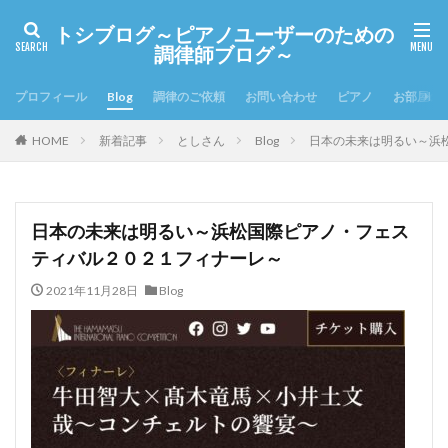
トシブログ～ピアノユーザーのための
調律師ブログ～
プロフィール
Blog
調律のご依頼
お問い合わせ
ピアノ
お部屋の
HOME
新着記事
としさん
Blog
日本の未来は明るい～浜
日本の未来は明るい～浜松国際ピアノ・フェス
ティバル２０２１フィナーレ～
2021年11月28日
Blog