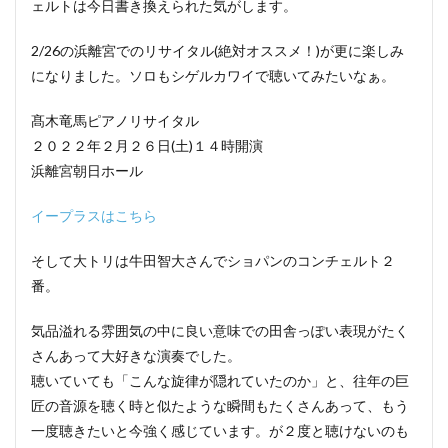
ェルトは今日書き換えられた気がします。
2/26の浜離宮でのリサイタル(絶対オススメ！)が更に楽しみ
になりました。ソロもシゲルカワイで聴いてみたいなぁ。
髙木竜馬ピアノリサイタル
２０２２年２月２６日(土)１４時開演
浜離宮朝日ホール
イープラスはこちら
そして大トリは牛田智大さんでショパンのコンチェルト２
番。
気品溢れる雰囲気の中に良い意味での田舎っぽい表現がたく
さんあって大好きな演奏でした。
聴いていても「こんな旋律が隠れていたのか」と、往年の巨
匠の音源を聴く時と似たような瞬間もたくさんあって、もう
一度聴きたいと今強く感じています。が２度と聴けないのも