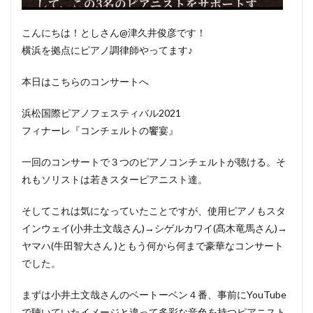
こんにちは！としさん@津久井俊彦です！
横浜を拠点にピアノ調律師やってます♪
本日はこちらのコンサートへ
浜松国際ピアノフェスティバル2021
フィナーレ『コンチェルトの饗宴』
一回のコンサートで３つのピアノコンチェルトが聴ける。そ
れもソリストは若きスターピアニスト達。
そしてこれは気になっていたことですが、使用ピアノもスタ
インウェイ(小井土文哉さん)→シゲルカワイ(髙木竜馬さん)→
ヤマハ(牛田智大さん )ともう何から何まで豪華なコンサート
でした。
まずは小井土文哉さんのベートーベン４番、事前にYouTube
で聴いていたイメージと違って多彩な音色を持つピアニスト