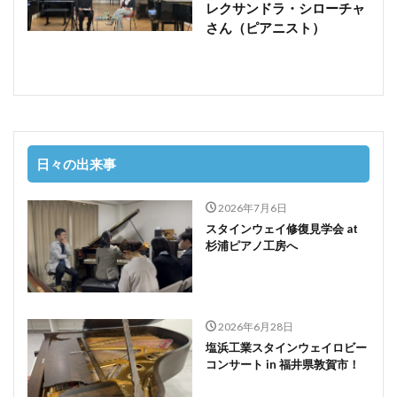
レクサンドラ・シローチャ
さん（ピアニスト）
日々の出来事
2026年7月6日
スタインウェイ修復見学会 at
杉浦ピアノ工房へ
2026年6月28日
塩浜工業スタインウェイロビー
コンサート in 福井県敦賀市！