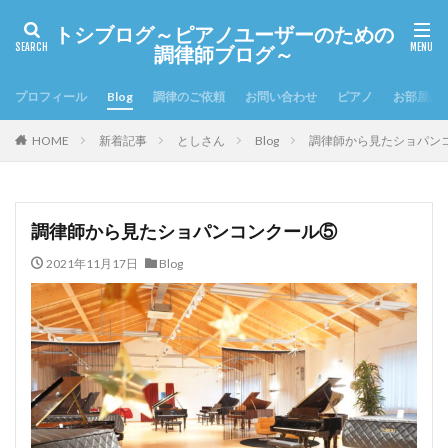
トシブログ～ピアノユーザーのための
調律師ブログ～
プロフィール
Blog
調律のご依頼
お問い合わせ
ピアノ
お部屋の
HOME
新着記事
としさん
Blog
調律師から見たショパン
調律師から見たショパンコンクール⑤
2021年11月17日
Blog