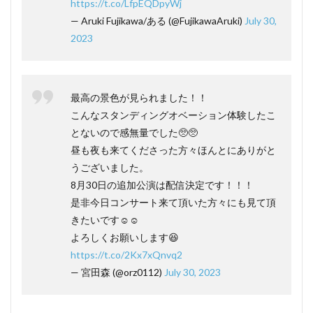
https://t.co/LfpEQDpyWj
— Aruki Fujikawa/ある (@FujikawaAruki)
July 30,
2023
最高の景色が見られました！！
こんなスタンディングオベーション体験したこ
とないので感無量でした🥺🥺
昼も夜も来てくださった方々ほんとにありがと
うございました。
8月30日の追加公演は配信決定です！！！
是非今日コンサート来て頂いた方々にも見て頂
きたいです☺️☺️
よろしくお願いします😆
https://t.co/2Kx7xQnvq2
— 宮田森 (@orz0112)
July 30, 2023