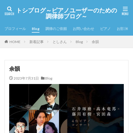
トシブログ～ピアノユーザーのための
調律師ブログ～
プロフィール
Blog
調律のご依頼
お問い合わせ
ピアノ
お部屋の
HOME
新着記事
としさん
Blog
余韻
余韻
2023年7月31日
Blog