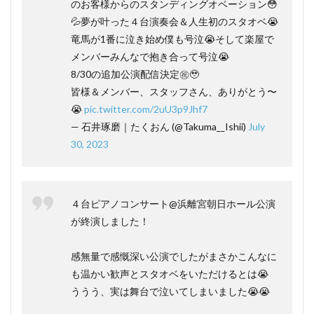
のお客様からのスタンディングオベーション😳
💦夢が叶った４台演奏会＆人生初のスタオベ😭
竜馬が1番に泣き始め僕も号泣😭そして楽屋で
メンバーみんなで抱き合って号泣😭
8/30の追加公演配信決定㊗️🥹
皆様＆メンバー、スタッフさん、ありがとう〜
😭
pic.twitter.com/2uU3p9Jhf7
— 石井琢磨｜たくおん (@Takuma__Ishii)
July
30, 2023
４台ピアノコンサート@浜離宮朝日ホール公演
が終演しました！
感無量で感慨深い公演でしたがまさかこんなに
も温かい歓声とスタオベをいただけるとは😭
ううう、実は舞台で泣いてしまいました😭😭