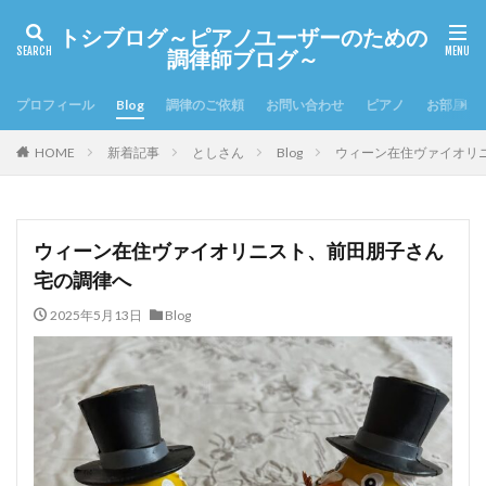
トシブログ～ピアノユーザーのための
調律師ブログ～
プロフィール
Blog
調律のご依頼
お問い合わせ
ピアノ
お部屋の
HOME
新着記事
としさん
Blog
ウィーン在住ヴァイオリ
ウィーン在住ヴァイオリニスト、前田朋子さん
宅の調律へ
2025年5月13日
Blog