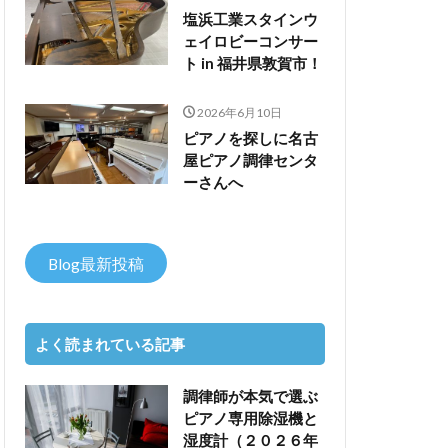
塩浜工業スタインウ
ェイロビーコンサー
ト in 福井県敦賀市！
2026年6月10日
ピアノを探しに名古
屋ピアノ調律センタ
ーさんへ
Blog最新投稿
よく読まれている記事
調律師が本気で選ぶ
ピアノ専用除湿機と
湿度計（２０２６年