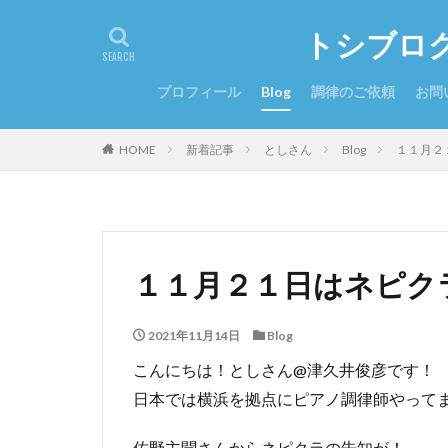
トシブロ
プロフィール
Blog
調律のご依頼
お問
HOME
新着記事
としさん
Blog
１１月２
１１月２１日はネピク
2021年11月14日
Blog
こんにちは！としさん@津久井俊彦です！
日本では横浜を拠点にピアノ調律師やってま
佐野主聞さんからネピクラの告知が！