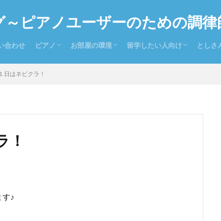
グ～ピアノユーザーのための調律
い合わせ
ピアノ
お部屋の環境
留学したい人向け
としさ
ピアノを持っている人向け
ピアノを探している人向け
置き場所
防音
温度と湿度
留学お役立ち情報
留学ドイツ語
とし
お気に
全日
１日はネピクラ！
ラ！
す♪