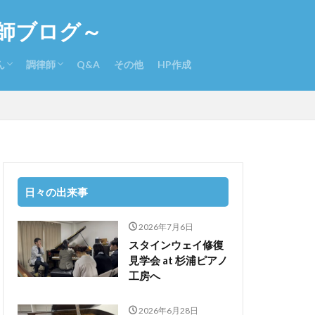
師ブログ～
ん
調律師
Q&A
その他
HP作成
さんのさらに詳しい経歴
入りCD
本ピアノeコンクール体験記
調律師になるには
調律関係書籍
日々の出来事
2026年7月6日
スタインウェイ修復
見学会 at 杉浦ピアノ
工房へ
2026年6月28日