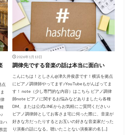
2026年1月13日
楽
調律先でする音楽の話は本当に面白い
こんにちは！としさん@津久井俊彦です！横浜を拠点
にピアノ調律師やってます♪YouTubeもがんばってま
拠点
す！ note（少し専門的な内容）はこちら ピアノ調律
てま
師note ピアノに関するお悩みなどありましたら各種
調律
DM、または公式LINEからお気軽にご質問ください♪
種
ピアノ調律師としてお客さま宅に伺った際に、音楽が
♪
好きな方だったりするとお互いの好きな音楽家だった
ヨハ
り演奏の話になる。聴いたことない演奏家の名 […]
県芸