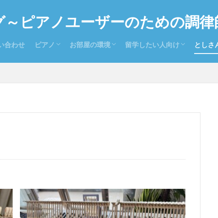
グ～ピアノユーザーのための調律
い合わせ
ピアノ
お部屋の環境
留学したい人向け
としさ
ピアノを持っている人向け
ピアノを探している人向け
置き場所
防音
温度と湿度
留学お役立ち情報
留学ドイツ語
とし
お気に
全日