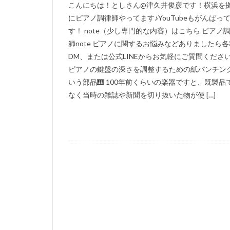
こんにちは！としさん@津久井俊彦です！横浜を
にピアノ調律師やってます♪YouTubeもがんばっ
す！ note（少し専門的な内容）はこちら ピアノ
師note ピアノに関するお悩みなどありましたら各
DM、または公式LINEからお気軽にご質問ください
ピアノの鍵盤の深さを調整するための紙パンチン
いう部品🎹 100年前くらいの楽器ですと、既製品
なく当時の雑誌や新聞を切り抜いた物が使 […]