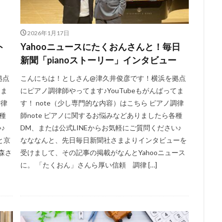
2026年1月17日
ト
Yahooニュースにたくおんさんと！毎日
新聞「pianoストーリー」インタビュー
拠点
こんにちは！としさん@津久井俊彦です！横浜を拠点
てま
にピアノ調律師やってます♪YouTubeもがんばってま
調律
す！ note（少し専門的な内容）はこちら ピアノ調律
種
師note ピアノに関するお悩みなどありましたら各種
♪
DM、または公式LINEからお気軽にご質問ください♪
と京
なななんと、先日毎日新聞社さまよりインタビューを
森さ
受けまして、その記事の掲載がなんとYahooニュース
に。 「たくおん」さんら厚い信頼 調律 […]