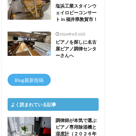
塩浜工業スタインウ
ェイロビーコンサー
ト in 福井県敦賀市！
2026年6月10日
ピアノを探しに名古
屋ピアノ調律センタ
ーさんへ
Blog最新投稿
よく読まれている記事
調律師が本気で選ぶ
ピアノ専用除湿機と
湿度計（２０２６年