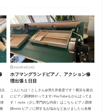
2026年4月24日
修
ホフマングランドピアノ、アクション修
理出張１日目
拠点
こんにちは！としさん@津久井俊彦です！横浜を拠点
てま
にピアノ調律師やってます♪YouTubeもがんばってま
調律
す！ note（少し専門的な内容）はこちら ピアノ調律
種
師note ピアノに関するお悩みなどありましたら各種