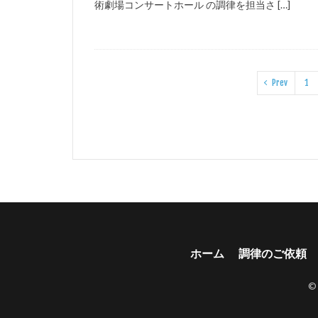
術劇場コンサートホール の調律を担当さ […]
Prev
1
ホーム
調律のご依頼
©