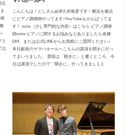
拠点
てま
こんにちは！としさん@津久井俊彦です！横浜を拠点
調律
にピアノ調律師やってます♪YouTubeもがんばってま
種
す！ note（少し専門的な内容）はこちら ピアノ調律
♪
師note ピアノに関するお悩みなどありましたら各種
グと
DM、または公式LINEからお気軽にご質問ください♪
では
本日銀座のヤマハホールへこちらの講演を聞きに行っ
てまいりました。 普段は「聴きに」と書くところ、今
日は講演でしたので「聞きに」行ってきまし […]