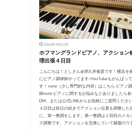
2026年4月27日
ホフマングランドピアノ、アクション
理出張４日目
こんにちは！としさん@津久井俊彦です！横浜を
にピアノ調律師やってます♪YouTubeもがんばっ
す！ note（少し専門的な内容）はこちら ピアノ
師note ピアノに関するお悩みなどありましたら各
DM、または公式LINEからお気軽にご質問ください
４日目は前日の続きでアクション位置を調整した
に、第一整調をします。第一整調は１回目のメカ
ク調整です。アクションを交換していて鍵盤のウ [