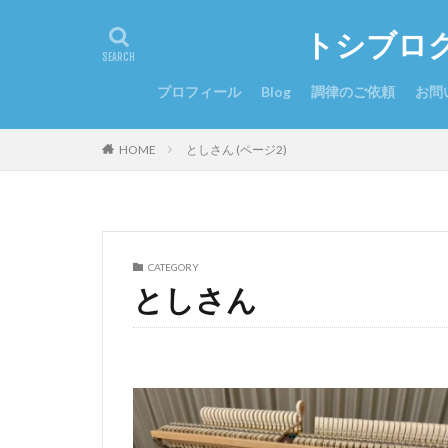
トシブロ
プロフィール
Blog
調律のご依頼
お問
HOME
としさん (ページ2)
CATEGORY
としさん