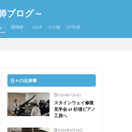
師ブログ～
ん
調律師
Q&A
その他
HP作成
さんのさらに詳しい経歴
入りCD
本ピアノeコンクール体験記
調律師になるには
調律関係書籍
日々の出来事
2026年7月6日
スタインウェイ修復
見学会 at 杉浦ピアノ
工房へ
2026年6月28日