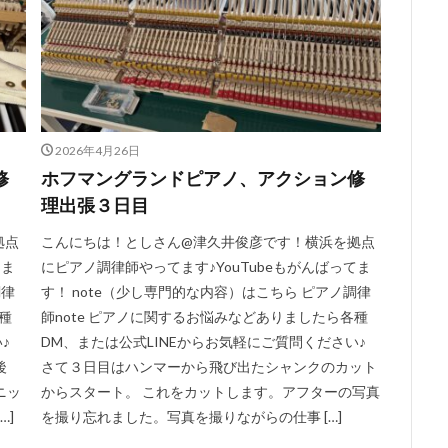
2026年4月26日
修
ホフマングランドピアノ、アクション修
理出張３日目
拠点
こんにちは！としさん@津久井俊彦です！横浜を拠点
てま
にピアノ調律師やってます♪YouTubeもがんばってま
調律
す！ note（少し専門的な内容）はこちら ピアノ調律
種
師note ピアノに関するお悩みなどありましたら各種
♪
DM、または公式LINEからお気軽にご質問ください♪
後
さて３日目はハンマーから飛び出たシャンクのカット
ニッ
からスタート。 これをカットします。アフターの写真
…]
を撮り忘れました。写真を撮りながらの仕事 […]