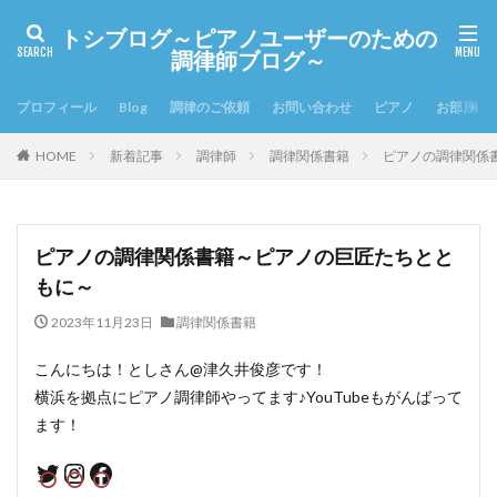
トシブログ～ピアノユーザーのための
調律師ブログ～
プロフィール
Blog
調律のご依頼
お問い合わせ
ピアノ
お部屋の
HOME
新着記事
調律師
調律関係書籍
ピアノの調律関係
ピアノの調律関係書籍～ピアノの巨匠たちとと
もに～
2023年11月23日
調律関係書籍
こんにちは！としさん@津久井俊彦です！
横浜を拠点にピアノ調律師やってます♪YouTubeもがんばって
ます！
Twitter
Instagram
Facebook