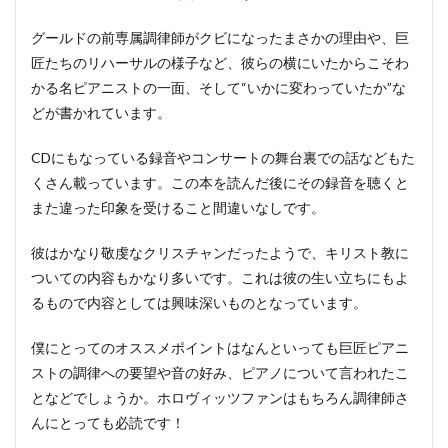
グールドの前専属調律師がクビになったまさかの理由や、巨
匠たちのリハーサルの様子など、彼らの横にいたからこそわ
かる名ピアニストの一面、そして“いかに変わっていたか”な
どが書かれています。
CDにもなっている録音やコンサートの舞台裏での話などもた
くさん載っています。この本を読んだ後にその録音を聴くと
また違った印象を受けること間違いなしです。
彼はかなり敬虔なクリスチャンだったようで、キリスト教に
ついての内容もかなり多いです。これは彼の生い立ちにもよ
るもので内容としては興味深いものとなっています。
僕にとってのオススメポイントはなんといっても巨匠ピアニ
ストの調律への要望や音の好み、ピアノについて言われたこ
となどでしょうか。ホロヴィッツファンはもちろん調律師さ
んにとっても必読です！