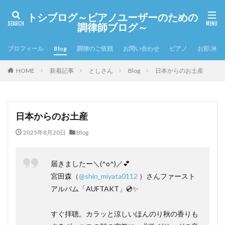
トシブログ～ピアノユーザーのための
調律師ブログ～
プロフィール
Blog
調律のご依頼
お問い合わせ
ピアノ
お部屋の
HOME
新着記事
としさん
Blog
日本からのお土産
日本からのお土産
2025年8月20日
Blog
届きましたー＼(^o^)／💕
宮田森（
@shin_miyata0112
）さんファースト
アルバム「AUFTAKT」💿✨
すぐ拝聴。カラッと涼しいほんのり秋の香りも