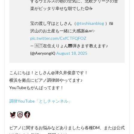
するヴェルスの朝の空気に、北欧グリーグの音
楽がピッタリ幸せな朝でした😌☕️
宝の渡し守はとしさん（
@toshisanblog
）🍱
沢山のお土産も一緒に大感謝🙏∞✨
pic.twitter.com/CxfCTFQFOZ
— 🇦🇹在住えりょん🎹弾きます教えます♪
(@AeryongK)
August 18, 2025
こんにちは！としさん@津久井俊彦です！
横浜を拠点にピアノ調律師やってます♪
YouTubeもがんばってます！
調律YouTube「としチャンネル」
Twitter
Instagram
Facebook
ピアノに関するお悩みなどありましたら各種DM、または公式