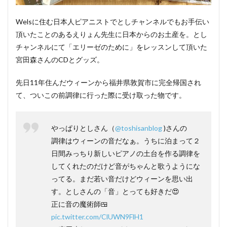
Welsに住む日本人ピアニストでとしチャンネルでもお手伝い
頂いたことのあるえりょん先生に日本からのお土産を。とし
チャンネルにて「エリーゼのために」をレッスンして頂いた
宮田森さんのCDとグッズ。
先日11年住んだウィーンから福井県敦賀市に完全帰国され
て、ついこの前調律に行った際に受け取った物です。
やっぱりとしさん（
@toshisanblog
)さんの
調律はウィーンの音だなぁ。うちに泊まって２
日間みっちり新しいピアノの土台を作る調律を
してくれたのだけど音がちゃんと歌うようにな
ってる。まだ若い音だけどウィーンを思い出
す。としさんの「音」とっても好きだ😍
正に音の魔術師🍱
pic.twitter.com/ClUWN9FlH1