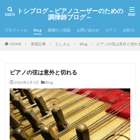
トシブログ～ピアノユーザーのための
調律師ブログ～
プロフィール
Blog
調律のご依頼
お問い合わせ
ピアノ
お部屋の
HOME
新着記事
としさん
Blog
ピアノの弦は意外と切れ
ピアノの弦は意外と切れる
2023年2月1日
Blog