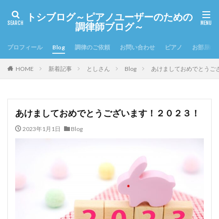
トシブログ～ピアノユーザーのための
調律師ブログ～
プロフィール
Blog
調律のご依頼
お問い合わせ
ピアノ
お部屋の
HOME
新着記事
としさん
Blog
あけましておめでとうご
あけましておめでとうございます！２０２３！
2023年1月1日
Blog