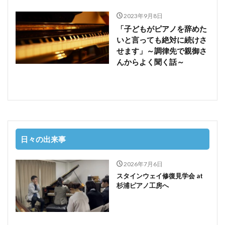
2023年9月8日
「子どもがピアノを辞めた
いと言っても絶対に続けさ
せます」～調律先で親御さ
んからよく聞く話～
日々の出来事
2026年7月6日
スタインウェイ修復見学会 at
杉浦ピアノ工房へ