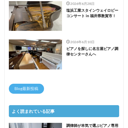
2026年6月28日
塩浜工業スタインウェイロビー
コンサート in 福井県敦賀市！
2026年6月10日
ピアノを探しに名古屋ピアノ調
律センターさんへ
Blog最新投稿
よく読まれている記事
調律師が本気で選ぶピアノ専用