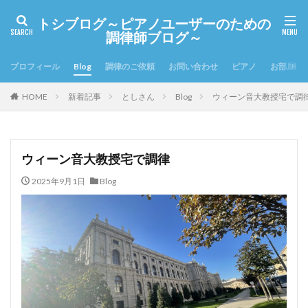
トシブログ～ピアノユーザーのための
調律師ブログ～
プロフィール
Blog
調律のご依頼
お問い合わせ
ピアノ
お部屋の
HOME
新着記事
としさん
Blog
ウィーン音大教授宅で調
ウィーン音大教授宅で調律
2025年9月1日
Blog