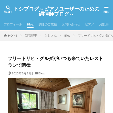
トシブログ～ピアノユーザーのための
調律師ブログ～
プロフィール
Blog
調律のご依頼
お問い合わせ
ピアノ
お部屋の
HOME
新着記事
としさん
Blog
フリードリヒ・グルダが
フリードリヒ・グルダがいつも来ていたレスト
ランで調律
2025年8月31日
Blog