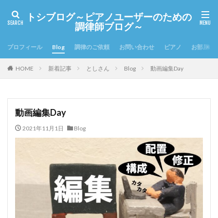
トシブログ～ピアノユーザーのための
調律師ブログ～
プロフィール
Blog
調律のご依頼
お問い合わせ
ピアノ
お部屋の
HOME
新着記事
としさん
Blog
動画編集Day
動画編集Day
2021年11月1日
Blog