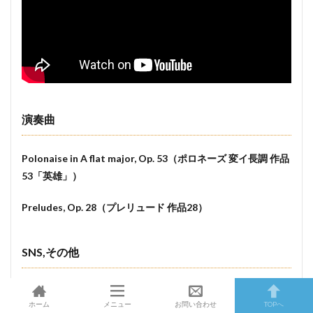
演奏曲
Polonaise in A flat major, Op. 53（ポロネーズ 変イ長調 作品
53「英雄」）
Preludes, Op. 28（プレリュード 作品28）
SNS,その他
Facebook
：
https://www.facebook.com/p/Vincent-Ongs-
Music-Projects-100064630631855/
ホーム
メニュー
お問い合わせ
TOPへ