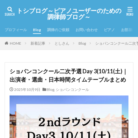
トシブログ～ピアノユーザーのための
調律師ブログ～
プロフィール
Blog
調律のご依頼
お問い合わせ
ピアノ
お部屋の
HOME
新着記事
としさん
Blog
ショパンコンクール二次予選
ショパンコンクール二次予選 Day 3(10/11(土)｜
出演者・選曲・日本時間タイムテーブルまとめ
2025年10月9日
Blog
,
ショパンコンクール