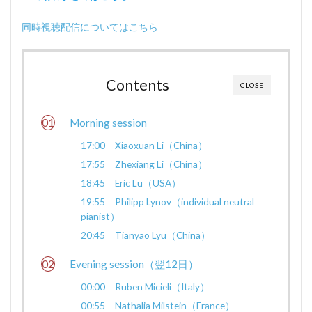
同時視聴配信についてはこちら
Contents
CLOSE
Morning session
17:00 Xiaoxuan Li（China）
17:55 Zhexiang Li（China）
18:45 Eric Lu（USA）
19:55 Philipp Lynov（individual neutral
pianist）
20:45 Tianyao Lyu（China）
Evening session（翌12日）
00:00 Ruben Micieli（Italy）
00:55 Nathalia Milstein（France）