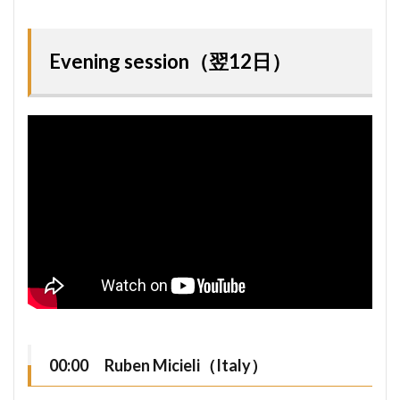
Evening session（翌12日）
00:00 Ruben Micieli（Italy）