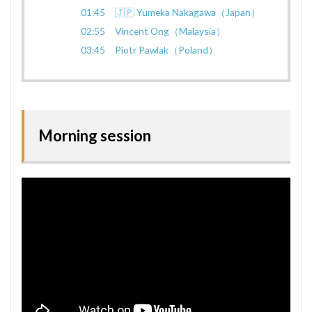
01:45 🇯🇵 Yumeka Nakagawa（Japan）
02:55 Vincent Ong（Malaysia）
03:45 Piotr Pawlak（Poland）
Morning session