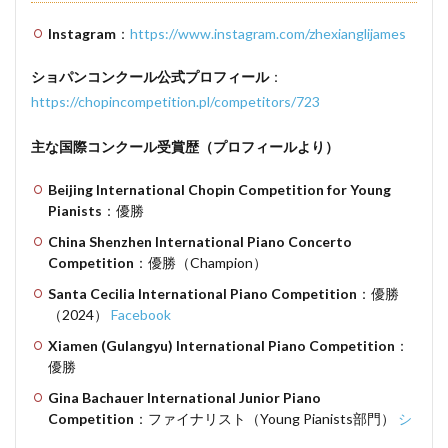
Instagram
：
https://www.instagram.com/zhexianglijames
ショパンコンクール公式プロフィール
：
https://chopincompetition.pl/competitors/723
主な国際コンクール受賞歴（プロフィールより）
Beijing International Chopin Competition for Young
Pianists
：優勝
China Shenzhen International Piano Concerto
Competition
：優勝（Champion）
Santa Cecilia International Piano Competition
：優勝
（2024）
Facebook
Xiamen (Gulangyu) International Piano Competition
：
優勝
Gina Bachauer International Junior Piano
Competition
：ファイナリスト（Young Pianists部門）
シ