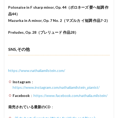
Polonaise in F sharp minor, Op. 44（ポロネーズ 嬰ヘ短調 作
品44）
Mazurka in A minor, Op. 7 No. 2（マズルカ イ短調 作品7-2）
Preludes, Op. 28（プレリュード 作品28）
SNS,その他
https://www.nathaliamilstein.com/
Instagram
：
https://www.instagram.com/nathaliamilstein_pianist/
Facebook
：
https://www.facebook.com/nathalia.milstein/
発売されている最新のCD
：