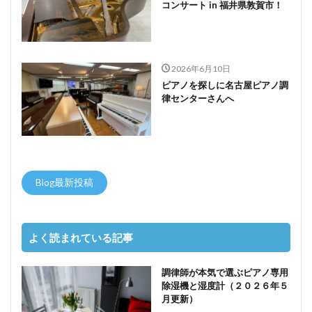
コンサート in 福井県敦賀市！
2026年6月10日
ピアノを探しに名古屋ピアノ調
律センターさんへ
Blog最新投稿
よく読まれている記事
調律師が本気で選ぶピアノ専用
除湿機と湿度計（２０２６年５
月更新）