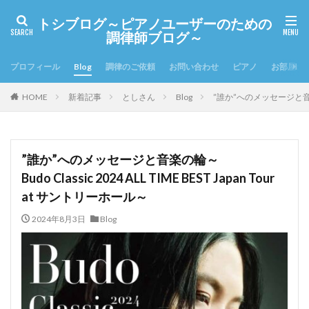
トシブログ～ピアノユーザーのための
調律師ブログ～
プロフィール
Blog
調律のご依頼
お問い合わせ
ピアノ
お部屋の
HOME
新着記事
としさん
Blog
”誰か”へのメッセージと音楽の輪～B
”誰か”へのメッセージと音楽の輪～
Budo Classic 2024 ALL TIME BEST Japan Tour
at サントリーホール～
2024年8月3日
Blog