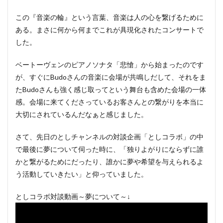
この『音楽の輪』という言葉、音楽は人の心を繋げるために
ある。まさに何から何までこれが具現化されたコンサートで
した。
ベートーヴェンのピアノソナタ「悲愴」から始まったのです
が、すぐにBudoさんの音楽に会場が共鳴しだして、それをま
たBudoさんも強く感じ取ってという舞台も含めた会場の一体
感。会場に来てくださっているお客さんとの繋がりを本当に
大切にされているんだなぁと感じました。
さて、先日のとしチャンネルの対談企画「としコラボ」の中
で最後に夢について伺った時に、「独りよがりにならずに誰
かと繋がるためにだったり、誰かに夢や希望を与えられるよ
う活動していきたい」と仰っていました。
としコラボ対談動画～夢について～↓