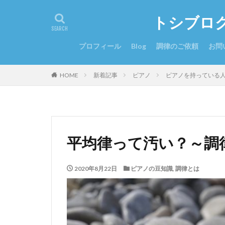
トシブロ
プロフィール
Blog
調律のご依頼
お問
HOME
新着記事
ピアノ
ピアノを持っている
平均律って汚い？～調
2020年8月22日
ピアノの豆知識
,
調律とは