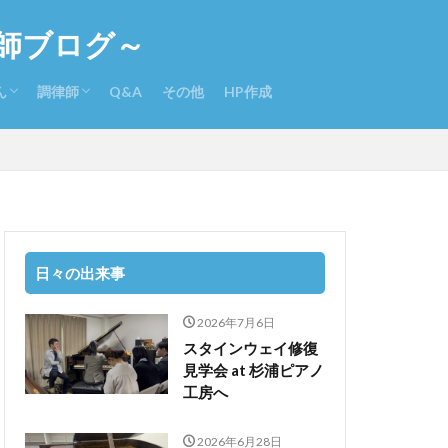
師ブログ～
ん
調律師
Q&A
その他
HP作成
さんのさらに詳しい経歴
入りCD
本ピアノeコンクール体験記
調律師になるには
調律関係書籍
日々の出来事
2026年7月6日
スタインウェイ修復
見学会 at 杉浦ピアノ
工房へ
2026年6月28日