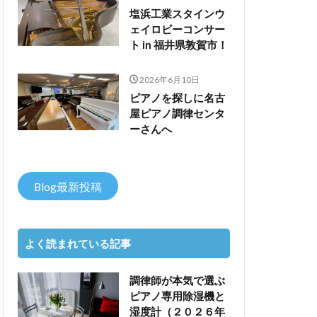
塩浜工業スタインウ
ェイロビーコンサー
ト in 福井県敦賀市！
2026年6月10日
ピアノを探しに名古
屋ピアノ調律センタ
ーさんへ
Blog最新投稿
よく読まれている記事
調律師が本気で選ぶ
ピアノ専用除湿機と
湿度計（２０２６年