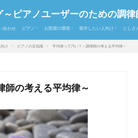
グ～ピアノユーザーのための調律
い合わせ
ピアノ
お部屋の環境
留学したい人向け
としさ
ピアノを持っている人向け
ピアノを探している人向け
置き場所
防音
温度と湿度
留学お役立ち情報
留学ドイツ語
とし
お気に
全日
人向け
ピアノの豆知識
平均律って汚い？～調律師の考える平均律～
律師の考える平均律～