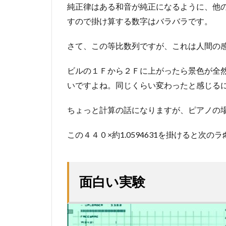
純正律はある和音が純正になるように、他
すので掛け算する数字はバラバラです。
さて、この等比数列ですが、これは人間の
ビルの１Ｆから２Ｆに上がったら景色が全
いですよね。同じくらい変わったと感じる
ちょっと計算の話になりますが、ピアノの
この４４０×約1.0594631を掛けると次の
面白い実験