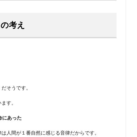
んの考え
。
」だそうです。
います。
命にあった
律は人間が１番自然に感じる音律だからです。