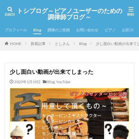
トシブログ～ピアノユーザーのための
調律師ブログ～
プロフィール
Blog
調律のご依頼
お問い合わせ
ピアノ
お部屋の
HOME
新着記事
としさん
Blog
少し面白い動画が出来て
少し面白い動画が出来てしまった
2023年1月19日
Blog
,
YouTube