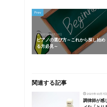
Prev
2021年12月19日
ピアノの選び方～これから探し始め
る方必見～
関連する記事
2025年10月7日
調律師が感
メな「とり