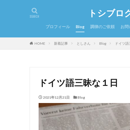
トシブロ
プロフィール
Blog
調律のご依頼
お問
HOME
新着記事
としさん
Blog
ドイツ語
ドイツ語三昧な１日
2021年12月21日
Blog