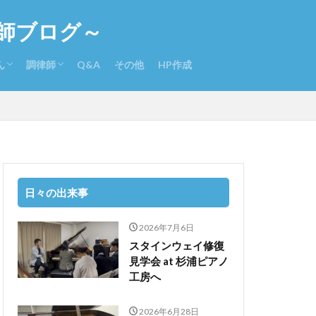
師ブログ～
ん
調律師
Q&A
その他
HP作成
さんのさらに詳しい経歴
入りCD
本ピアノeコンクール体験記
調律師になるには
調律関係書籍
日々の出来事
2026年7月6日
スタインウェイ修復
見学会 at 杉浦ピアノ
工房へ
2026年6月28日