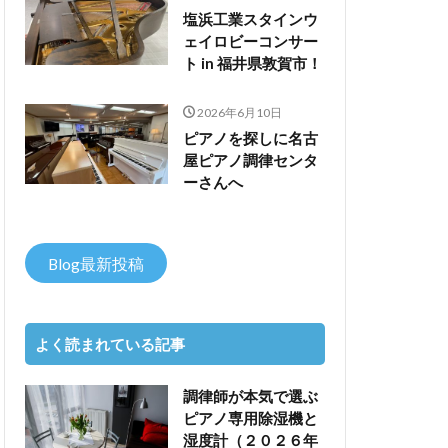
塩浜工業スタインウ
ェイロビーコンサー
ト in 福井県敦賀市！
2026年6月10日
ピアノを探しに名古
屋ピアノ調律センタ
ーさんへ
Blog最新投稿
よく読まれている記事
調律師が本気で選ぶ
ピアノ専用除湿機と
湿度計（２０２６年