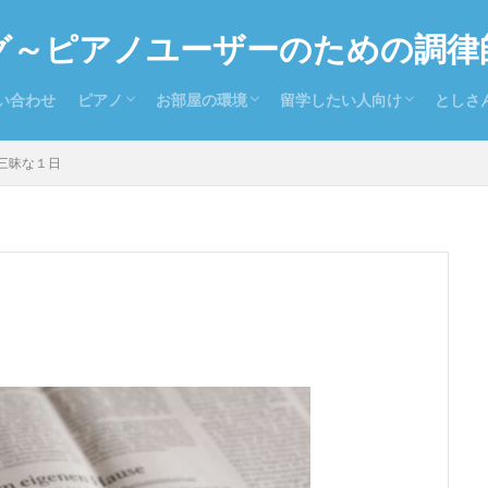
グ～ピアノユーザーのための調律
い合わせ
ピアノ
お部屋の環境
留学したい人向け
としさ
ピアノを持っている人向け
ピアノを探している人向け
置き場所
防音
温度と湿度
留学お役立ち情報
留学ドイツ語
とし
お気に
全日
三昧な１日