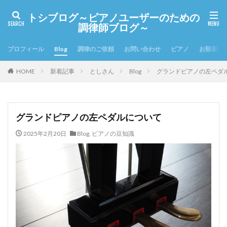
トシブログ～ピアノユーザーのための
調律師ブログ～
プロフィール
Blog
調律のご依頼
お問い合わせ
ピアノ
お部屋の
HOME
新着記事
としさん
Blog
グランドピアノの左ペダ
グランドピアノの左ペダルについて
2025年2月20日
Blog
,
ピアノの豆知識