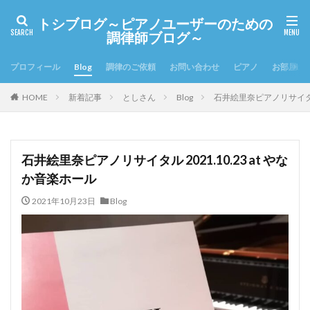
トシブログ～ピアノユーザーのための
調律師ブログ～
プロフィール
Blog
調律のご依頼
お問い合わせ
ピアノ
お部屋の
HOME
新着記事
としさん
Blog
石井絵里奈ピアノリサイタル 2
石井絵里奈ピアノリサイタル 2021.10.23 at やな
か音楽ホール
2021年10月23日
Blog