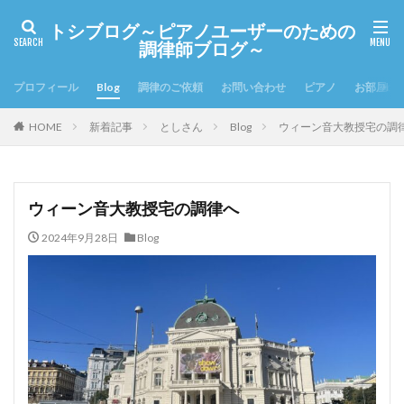
トシブログ～ピアノユーザーのための
調律師ブログ～
プロフィール
Blog
調律のご依頼
お問い合わせ
ピアノ
お部屋の
HOME
新着記事
としさん
Blog
ウィーン音大教授宅の調
ウィーン音大教授宅の調律へ
2024年9月28日
Blog